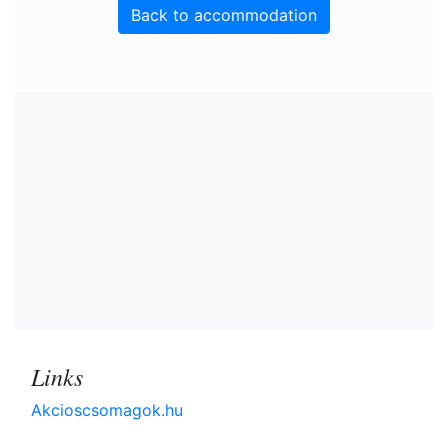
Back to accommodation
Links
Akcioscsomagok.hu