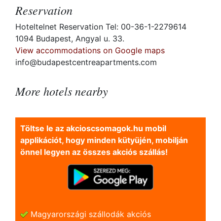
Reservation
Hoteltelnet Reservation Tel: 00-36-1-2279614
1094 Budapest, Angyal u. 33.
View accommodations on Google maps
info@budapestcentreapartments.com
More hotels nearby
Töltse le az akcioscsomagok.hu mobil
applikációt, hogy minden kütyüjén, mobilján
önnel legyen az összes akciós szállás!
Magyarországi szállodák akciós