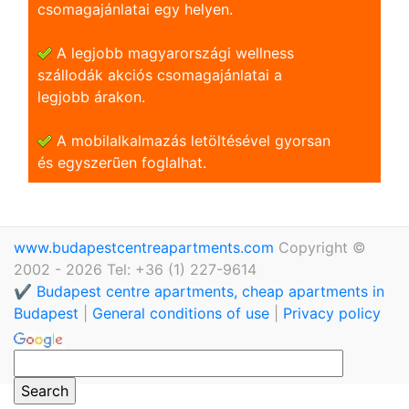
csomagajánlatai egy helyen.
A legjobb magyarországi wellness
szállodák akciós csomagajánlatai a
legjobb árakon.
A mobilalkalmazás letöltésével gyorsan
és egyszerũen foglalhat.
www.budapestcentreapartments.com
Copyright ©
2002 - 2026 Tel: +36 (1) 227-9614
✔️ Budapest centre apartments, cheap apartments in
Budapest
|
General conditions of use
|
Privacy policy