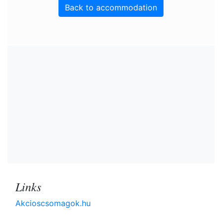
Back to accommodation
Links
Akcioscsomagok.hu