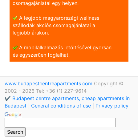
csomagajánlatai egy helyen.
A legjobb magyarországi wellness
szállodák akciós csomagajánlatai a
legjobb árakon.
A mobilalkalmazás letöltésével gyorsan
és egyszerũen foglalhat.
www.budapestcentreapartments.com
Copyright ©
2002 - 2026 Tel: +36 (1) 227-9614
✔️ Budapest centre apartments, cheap apartments in
Budapest
|
General conditions of use
|
Privacy policy