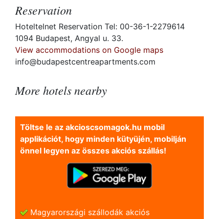
Reservation
Hoteltelnet Reservation Tel: 00-36-1-2279614
1094 Budapest, Angyal u. 33.
View accommodations on Google maps
info@budapestcentreapartments.com
More hotels nearby
Töltse le az akcioscsomagok.hu mobil
applikációt, hogy minden kütyüjén, mobilján
önnel legyen az összes akciós szállás!
Magyarországi szállodák akciós