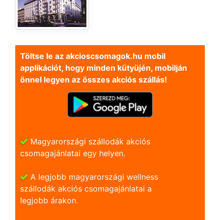
Töltse le az akcioscsomagok.hu mobil
applikációt, hogy minden kütyüjén, mobilján
önnel legyen az összes akciós szállás!
Magyarországi szállodák akciós
csomagajánlatai egy helyen.
A legjobb magyarországi wellness
szállodák akciós csomagajánlatai a
legjobb árakon.