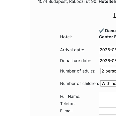
1074 Budapest, Rákóczi út 90.
Hotelte
✔️ Danub
Hotel:
Center 
Arrival date:
Departure date:
Number of adults:
Number of children:
Full Name:
Telefon:
E-mail: