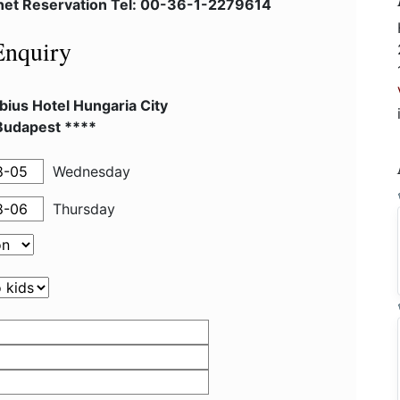
lnet Reservation Tel: 00-36-1-2279614
Enquiry
ius Hotel Hungaria City
Budapest ****
Wednesday
Thursday