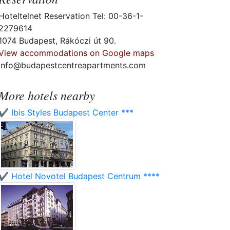
Hoteltelnet Reservation Tel: 00-36-1-
2279614
1074 Budapest, Rákóczi út 90.
View accommodations on Google maps
info@budapestcentreapartments.com
More hotels nearby
✔️ Ibis Styles Budapest Center ***
✔️ Hotel Novotel Budapest Centrum ****