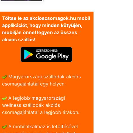
Töltse le az akcioscsomagok.hu mobil
applikációt, hogy minden kütyüjén,
mobilján önnel legyen az összes
akciós szállás!
Magyarországi szállodák akciós
csomagajánlatai egy helyen.
A legjobb magyarországi
wellness szállodák akciós
csomagajánlatai a legjobb árakon.
A mobilalkalmazás letöltésével