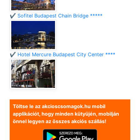
✔️ Sofitel Budapest Chain Bridge *****
✔️ Hotel Mercure Budapest City Center ****
Töltse le az akcioscsomagok.hu mobil
applikációt, hogy minden kütyüjén, mobilján
önnel legyen az összes akciós szállás!