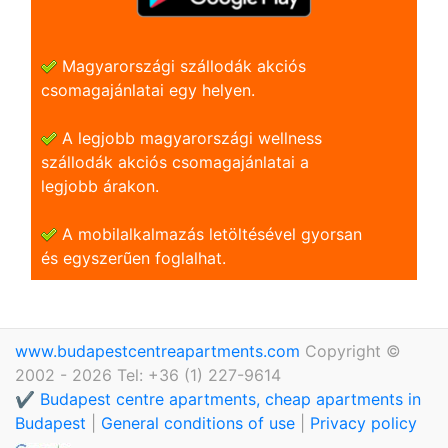
Magyarországi szállodák akciós
csomagajánlatai egy helyen.
A legjobb magyarországi wellness
szállodák akciós csomagajánlatai a
legjobb árakon.
A mobilalkalmazás letöltésével gyorsan
és egyszerũen foglalhat.
www.budapestcentreapartments.com
Copyright ©
2002 - 2026 Tel: +36 (1) 227-9614
✔️ Budapest centre apartments, cheap apartments in
Budapest
|
General conditions of use
|
Privacy policy