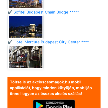
✔️ Sofitel Budapest Chain Bridge *****
✔️ Hotel Mercure Budapest City Center ****
Töltse le az akcioscsomagok.hu mobil
applikációt, hogy minden kütyüjén, mobilján
önnel legyen az összes akciós szállás!