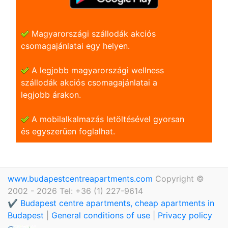
Magyarországi szállodák akciós
csomagajánlatai egy helyen.
A legjobb magyarországi wellness
szállodák akciós csomagajánlatai a
legjobb árakon.
A mobilalkalmazás letöltésével gyorsan
és egyszerũen foglalhat.
www.budapestcentreapartments.com
Copyright ©
2002 - 2026 Tel: +36 (1) 227-9614
✔️ Budapest centre apartments, cheap apartments in
Budapest
|
General conditions of use
|
Privacy policy