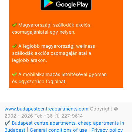
Magyarországi szállodák akciós
csomagajánlatai egy helyen.
A legjobb magyarországi wellness
szállodák akciós csomagajánlatai a
legjobb árakon.
A mobilalkalmazás letöltésével gyorsan
és egyszerũen foglalhat.
www.budapestcentreapartments.com
Copyright ©
2002 - 2026 Tel: +36 (1) 227-9614
✔️ Budapest centre apartments, cheap apartments in
Budapest
|
General conditions of use
|
Privacy policy