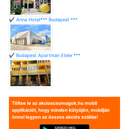
✔️ Anna Hotel*** Budapest ***
✔️ Budapest Apartman Etele ***
Töltse le az akcioscsomagok.hu mobil
applikációt, hogy minden kütyüjén, mobilján
önnel legyen az összes akciós szállás!