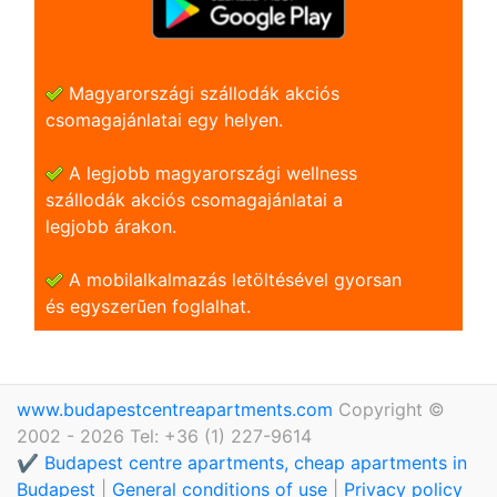
Magyarországi szállodák akciós
csomagajánlatai egy helyen.
A legjobb magyarországi wellness
szállodák akciós csomagajánlatai a
legjobb árakon.
A mobilalkalmazás letöltésével gyorsan
és egyszerũen foglalhat.
www.budapestcentreapartments.com
Copyright ©
2002 - 2026 Tel: +36 (1) 227-9614
✔️ Budapest centre apartments, cheap apartments in
Budapest
|
General conditions of use
|
Privacy policy