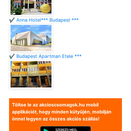
✔️ Anna Hotel*** Budapest ***
✔️ Budapest Apartman Etele ***
Töltse le az akcioscsomagok.hu mobil
applikációt, hogy minden kütyüjén, mobilján
önnel legyen az összes akciós szállás!