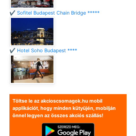
✔️ Sofitel Budapest Chain Bridge *****
✔️ Hotel Soho Budapest ****
Töltse le az akcioscsomagok.hu mobil
applikációt, hogy minden kütyüjén, mobilján
önnel legyen az összes akciós szállás!