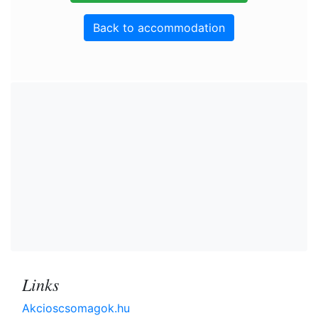
Back to accommodation
Links
Akcioscsomagok.hu