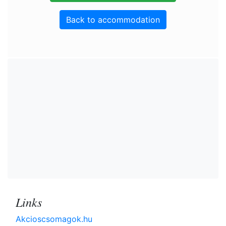
Back to accommodation
Links
Akcioscsomagok.hu