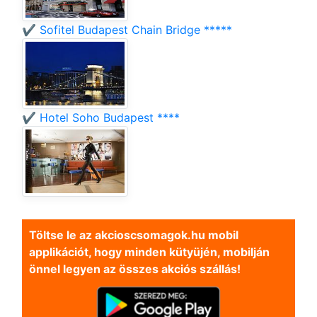
✔️ Sofitel Budapest Chain Bridge *****
✔️ Hotel Soho Budapest ****
Töltse le az akcioscsomagok.hu mobil
applikációt, hogy minden kütyüjén, mobilján
önnel legyen az összes akciós szállás!