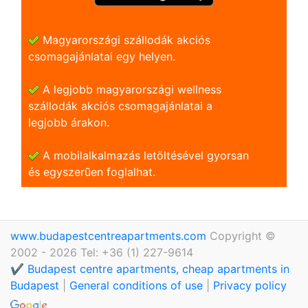
Magyarországi szállodák akciós
csomagajánlatai egy helyen.
A legjobb magyarországi wellness
szállodák akciós csomagajánlatai a
legjobb árakon.
A mobilalkalmazás letöltésével gyorsan
és egyszerũen foglalhat.
www.budapestcentreapartments.com
Copyright ©
2002 - 2026 Tel: +36 (1) 227-9614
✔️ Budapest centre apartments, cheap apartments in
Budapest
|
General conditions of use
|
Privacy policy